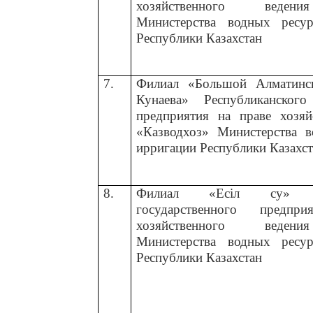
хозяйственного вед
Министерства водных ресу
Республики Казахстан
7.
Филиал
«Большой Алматинс
Кунаева»
Республиканского
предприятия на праве хозяй
«Казводхоз» Министерства 
ирригации Республики Казахс
8.
Филиал
«
Есіл су
»
Ре
государственного предп
хозяйственного вед
Министерства водных ресу
Республики Казахстан