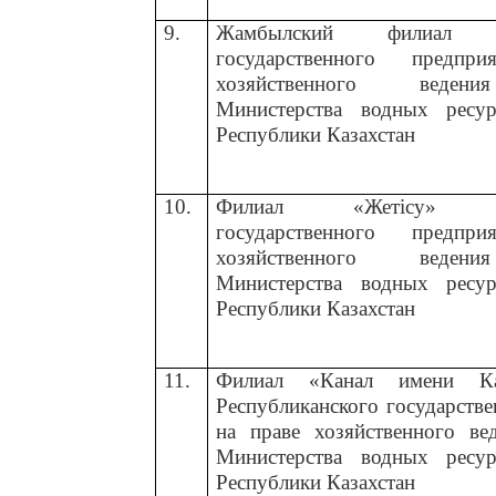
9.
Жамбылский филиал Ре
государственного предп
хозяйственного вед
Министерства водных ресу
Республики Казахстан
10.
Филиал «
Жетісу
»
Респ
государственного предп
хозяйственного вед
Министерства водных ресу
Республики Казахстан
11.
Филиал «Канал имени Ка
Республиканского государств
на праве хозяйственного в
Министерства водных ресу
Республики Каз
ахстан